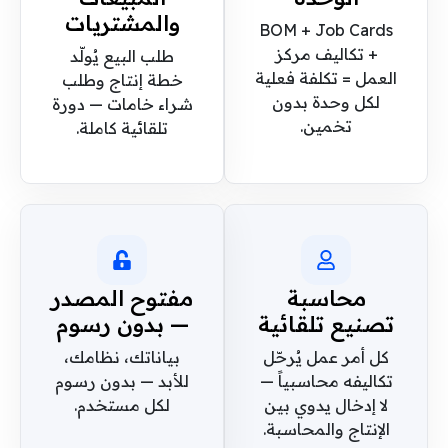
والمشتريات
BOM + Job Cards
+ تكاليف مركز
طلب البيع يُولّد
العمل = تكلفة فعلية
خطة إنتاج وطلب
لكل وحدة بدون
شراء خامات — دورة
تخمين.
تلقائية كاملة.
محاسبة
مفتوح المصدر
تصنيع تلقائية
— بدون رسوم
كل أمر عمل يُرحّل
بياناتك، نظامك،
تكاليفه محاسبياً —
للأبد — بدون رسوم
لا إدخال يدوي بين
لكل مستخدم.
الإنتاج والمحاسبة.