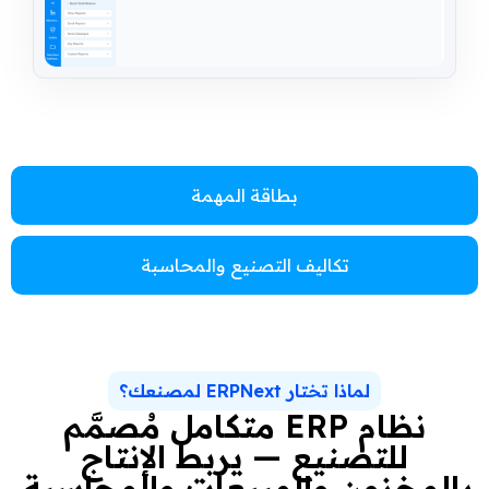
بطاقة المهمة
تكاليف التصنيع والمحاسبة
لماذا تختار ERPNext لمصنعك؟
نظام ERP متكامل مُصمَّم
للتصنيع — يربط الإنتاج
بالمخزون والمبيعات والمحاسبة.