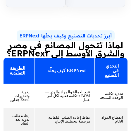
أبرز تحديات التصنيع وكيف يحلّها ERPNext
لماذا تتحول المصانع في مصر
والشرق الأوسط إلى ERPNext؟
التحدي
الطريقة
في
ERPNext كيف يحلّه
التقليدية
التصنيع
تتبع العمالة والمواد والهدر —
يدوية
تحديد تكلفة
BOM + تكلفة فعلية لكل أمر
وتقديرات
الوحدة المنتجة
عمل
Excel جداول
إعادة طلب
انقطاع المواد
نقاط إعادة الطلب التلقائية
يدوية بعد
الخام
مرتبطة بتخطيط الإنتاج
النفاد