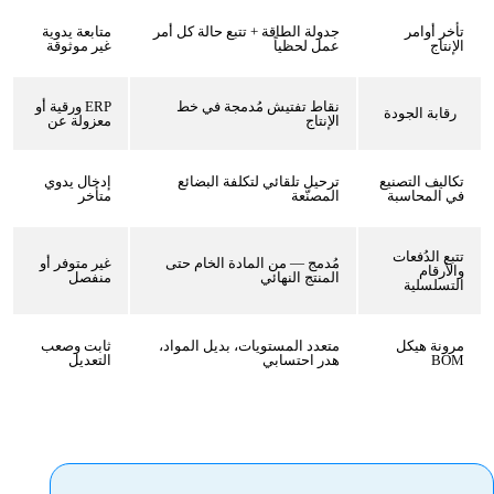
تأخر أوامر
جدولة الطاقة + تتبع حالة كل أمر
متابعة يدوية
الإنتاج
عمل لحظياً
غير موثوقة
نقاط تفتيش مُدمجة في خط
ERP ورقية أو
رقابة الجودة
الإنتاج
معزولة عن
تكاليف التصنيع
ترحيل تلقائي لتكلفة البضائع
إدخال يدوي
في المحاسبة
المصنّعة
متأخر
تتبع الدُفعات
مُدمج — من المادة الخام حتى
غير متوفر أو
والأرقام
المنتج النهائي
منفصل
التسلسلية
مرونة هيكل
متعدد المستويات، بديل المواد،
ثابت وصعب
BOM
هدر احتسابي
التعديل