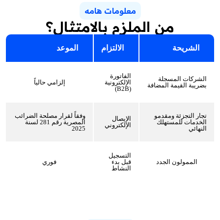
معلومات هامه
من الملزم بالامتثال؟
الشريحة
الالتزام
الموعد
الفاتورة
الشركات المسجلة
الإلكترونية
إلزامي حالياً
بضريبة القيمة المضافة
(B2B)
تجار التجزئة ومقدمو
وفقاً لقرار مصلحة الضرائب
الإيصال
الخدمات للمستهلك
المصرية رقم 281 لسنة
الإلكتروني
النهائي
2025
التسجيل
الممولون الجدد
قبل بدء
فوري
النشاط